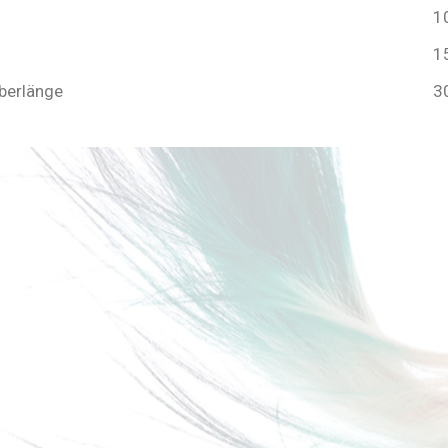
1
1
Überlänge
3