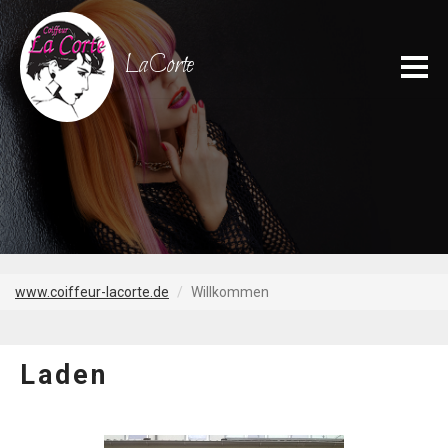
LaCorte
www.coiffeur-lacorte.de
Willkommen
Laden